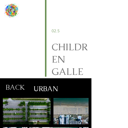
02.5
CHILDR
EN
GALLE
RY
BACK
URBAN